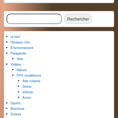
Zone
Rechercher
principale
Rechercher
de
widget
pour
ia test
la
barre
Oiseaux info
latérale
Environnement
Parapente
Vols
Vidéos
Nature
FPV modélisme
Aile volante
Drone
Voiture
Avion
Sports
Brochure
Suisse