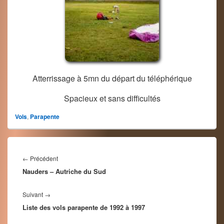
Atterrissage à 5mn du départ du téléphérique
Spacieux et sans difficultés
Vols
,
Parapente
Navigation
de
Article
←
Précédent
l’article
Nauders – Autriche du Sud
précédent :
Article
Suivant
→
Liste des vols parapente de 1992 à 1997
suivant :