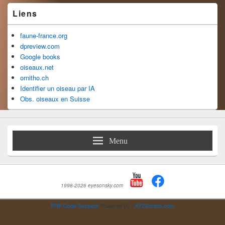
Liens
faune-france.org
dpreview.com
Google books
oiseaux.net
ornitho.ch
Identifier un oiseau par IA
Obs. oiseaux en Suisse
Menu
1998-2026 eyesonsky.com
PHP Code Snippets
Powered By :
XYZScripts.com